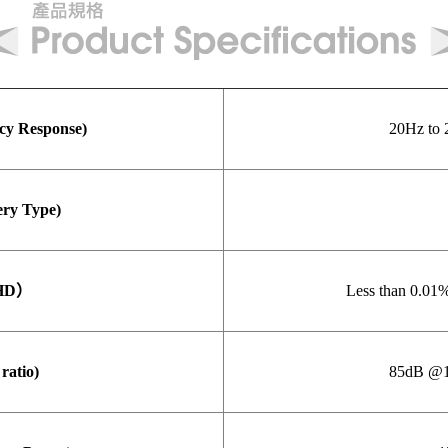
 Response)
20Hz to 
y Type)
HD）
Less than 0.01
atio)
85dB @1