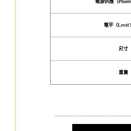
電源供應（Phantom
電平（Level M
尺寸
重量