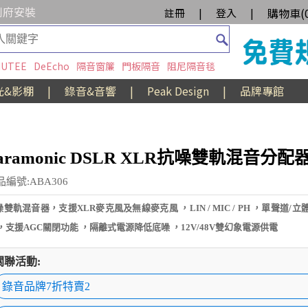
到府安裝
購物車(
註冊
|
登入
|
UTEE
DeEcho
隔音窗簾
門板隔音
阻尼隔音毯
光&影棚
|
錄音&音響
|
Peak Design
|
品牌專館
aramonic DSLR XLR抗噪雙軌混音分配
品編號:ABA306
雙軌混音器，支援XLR麥克風及無線麥克風 ，LIN / MIC / PH ，單聲道/
 ，支援AGC關閉功能 ，隔離式電源降低底噪 ，12V/48V雙幻象電源供電
關聯活動:
錄音品牌7折特賣2