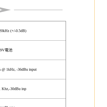
20kHz (+/-0.5dB)
9V電池
% @ 1kHz, -36dBu input
 Khz,-30dBu inp