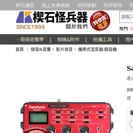
楔石講堂
線上免費規劃
到府規劃
到府健檢
熱門:
M
．吸隔音聲學
|
相機&附件
|
拍攝工具
|
燈
首頁
：
錄音&音響
>
影片收音
>
攜帶式混音器/錄音機
S
產
抗噪
式