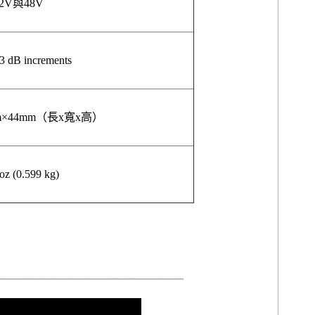
2V與48V
+3 dB increments
mm×44mm（長x寬x高）
oz (0.599 kg)