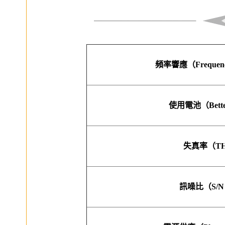
頻率響應（Frequency
使用電池（Better
失真率（T
訊噪比（S/N r