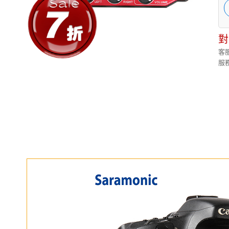
對
客服
服務