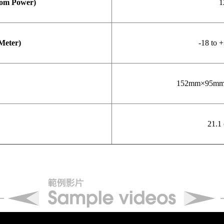
 Power)
1
eter)
-18 to 
152mm×95
21.1 