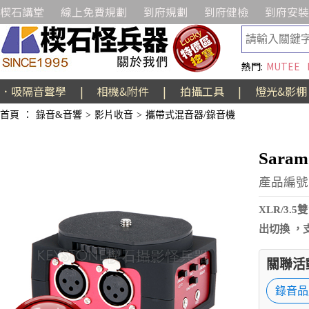
楔石講堂
線上免費規劃
到府規劃
到府健檢
到府安裝
熱門:
MUTEE
．吸隔音聲學
|
相機&附件
|
拍攝工具
|
燈光&影棚
首頁
：
錄音&音響
>
影片收音
>
攜帶式混音器/錄音機
Sara
產品編號:
XLR/3
出切換 ，
關聯活
錄音品