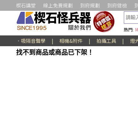
楔石講堂
線上免費規劃
到府規劃
到府健檢
熱門:
M
．吸隔音聲學
|
相機&附件
|
拍攝工具
|
燈
找不到商品或商品已下架！