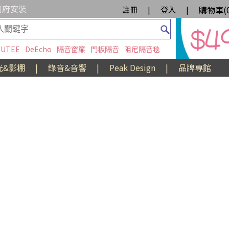
到府安裝
購物車(
註冊
|
登入
|
UTEE
DeEcho
隔音窗簾
門板隔音
阻尼隔音毯
光&影棚
|
錄音&音響
|
Peak Design
|
品牌專館