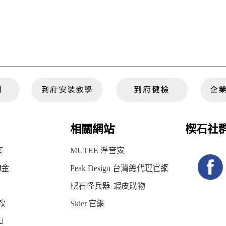
相關網站
楔石社
南
MUTEE 淨音家
物金
Peak Design 台灣總代理官網
楔石怪兵器-蝦皮購物
款
Skier 官網
知