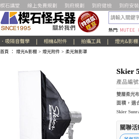
楔石講堂
線上免費規劃
到府規劃
到府健檢
到府安裝
熱門:
MUTEE
．吸隔音聲學
|
相機&附件
|
拍攝工具
|
燈光&影棚
首頁
：
燈光&影棚
>
燈光附件
>
柔光無影罩
Skier
產品編號:A
雙層柔光布
面積，適合
Skier Su
關聯活