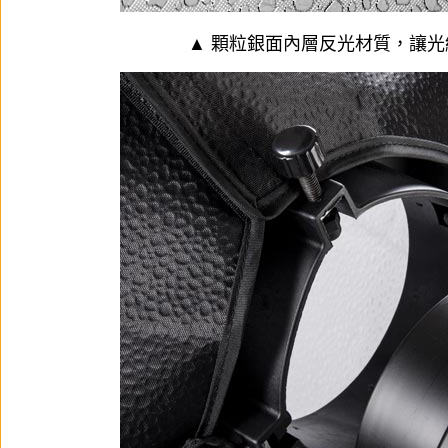
▲ 顆粒銀面內層反光材質，讓