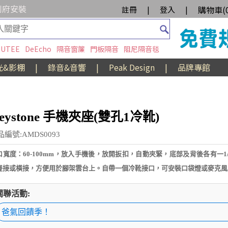
到府安裝
購物車(
註冊
|
登入
|
UTEE
DeEcho
隔音窗簾
門板隔音
阻尼隔音毯
光&影棚
|
錄音&音響
|
Peak Design
|
品牌專館
eystone 手機夾座(雙孔1冷靴)
品編號:AMDS0093
口寬度：60-100mm，放入手機後，放開扳扣，自動夾緊，底部及背後各有一1/
豎接或橫接，方便用於腳架雲台上。自帶一個冷靴接口，可安裝口袋燈或麥克風
關聯活動:
爸氣回饋季！