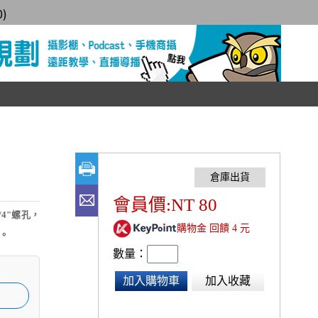
0
)
會員價:NT 80
4"螺孔，
購物金 回饋 4 元
。
數量：
加入購物車
加入收藏