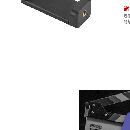
對
客服
服務