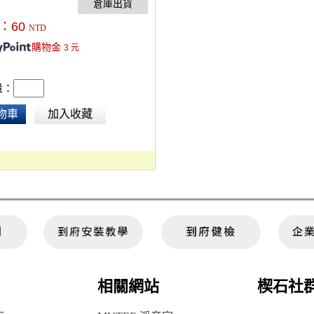
便用於腳架雲台上。
：
60
NTD
購物金
3
元
量：
物車
加入收藏
相關網站
楔石社