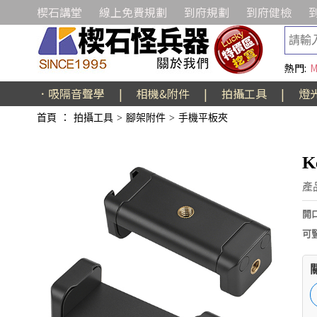
楔石講堂
線上免費規劃
到府規劃
到府健檢
熱門:
M
．吸隔音聲學
|
相機&附件
|
拍攝工具
|
燈
首頁
：
拍攝工具
>
腳架附件
>
手機平板夾
K
產
開
可