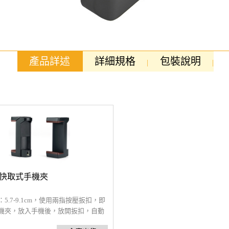
產品詳述
詳細規格
包裝說明
O 快取式手機夾
5.7-9.1cm，使用兩指按壓扳扣，即
機夾，放入手機後，放開扳扣，自動
部及背後各有一1/4"螺孔，可豎接或