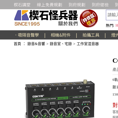
楔石講堂
線上免費規劃
到府規劃
到府健檢
熱門:
M
．吸隔音聲學
|
相機&附件
|
拍攝工具
|
燈
首頁
：
錄音&音響
>
錄音室、宅錄
>
工作室混音器
C
產
6
鼓
15
對
客服
服務