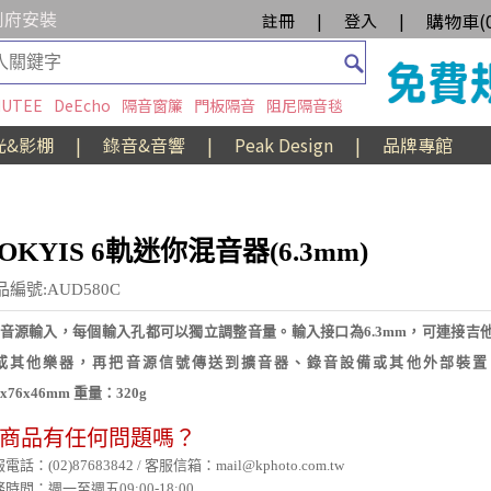
到府安裝
購物車(
註冊
|
登入
|
UTEE
DeEcho
隔音窗簾
門板隔音
阻尼隔音毯
光&影棚
|
錄音&音響
|
Peak Design
|
品牌專館
OKYIS 6軌迷你混音器(6.3mm)
品編號:AUD580C
軌音源輸入，每個輸入孔都可以獨立調整音量。輸入接口為6.3mm，可連接吉
或其他樂器，再把音源信號傳送到擴音器、錄音設備或其他外部裝置
0x76x46mm 重量：320g
商品有任何問題嗎？
電話：(02)87683842 / 客服信箱：mail@kphoto.com.tw
時間：週一至週五09:00-18:00