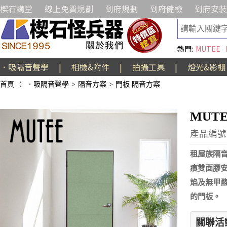
楔石講堂
線上免費規劃
到府規劃
到府健檢
到府安裝
熱門:
MUTEE
．吸隔音聲學
|
相機&附件
|
拍攝工具
|
燈光&影棚
首頁
：
．吸隔音聲學
>
隔音方案
>
門板 隔音方案
MUT
產品編號:
租屋族隔
痕雙面膠
焰及無甲醛
的門板。
關聯活