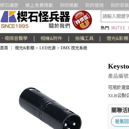
楔石講堂
線上免費規劃
到府規劃
到府健檢
到府安裝
熱門:
MUTEE
．吸隔音聲學
|
相機&附件
|
拍攝工具
|
燈光&影棚
首頁
：
燈光&影棚
>
LED光源
>
DMX 控光系統
Keys
產品編號:
可用於混
XLR公對公轉
關聯活
爸氣回