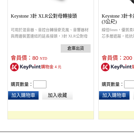
Keystone 3針 XLR公對母轉接頭
Keystone 3
(3公尺)
可用於混音器、音控台轉接麥克風、音響器材
線徑6mm，優質柔
與周邊裝置連結的延長接頭，3針 XLR公對母
芯多層遮蔽，抵抗
轉接，重量 : 34 g ，材質 : 鋅合金，產品尺寸 :
於所有音訊接口設
7.5 x 2 x 1.6 cm
會員價：
80
會員價：
200
NTD
購物金
4
元
購買數量：
購買數量：
加入購物車
加入收藏
加入購物車