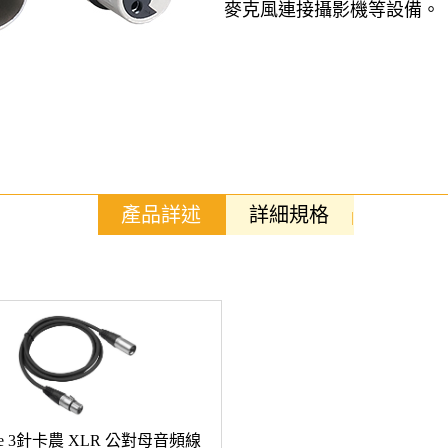
麥克風連接攝影機等設備。
產品詳述
詳細規格
one 3針卡農 XLR 公對母音頻線