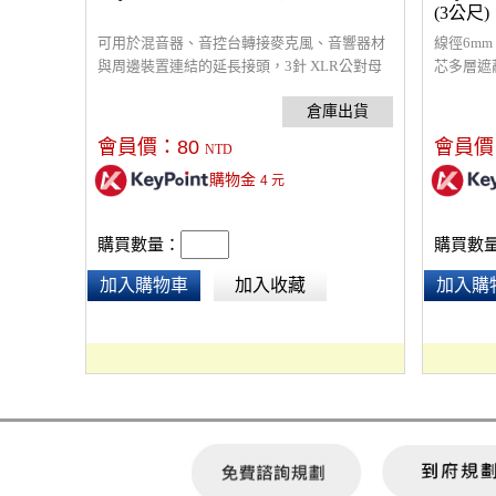
(3公尺)
可用於混音器、音控台轉接麥克風、音響器材
線徑6m
與周邊裝置連結的延長接頭，3針 XLR公對母
芯多層遮
轉接，重量 : 34 g ，材質 : 鋅合金，產品尺寸 :
於所有音
7.5 x 2 x 1.6 cm
會員價：
80
會員價
NTD
購物金
4
元
購買數量：
購買數
加入購物車
加入收藏
加入購