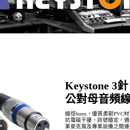
Keystone 3
公對母音頻線(
線徑6mm，優質柔韌PV
抗電磁干擾，訊號穩定，適
業麥克風及專業設備之間連