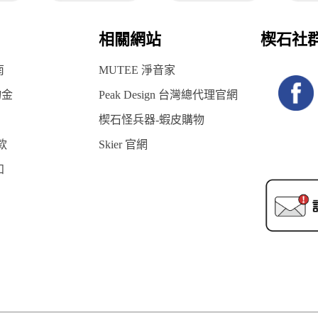
相關網站
楔石社
南
MUTEE 淨音家
物金
Peak Design 台灣總代理官網
楔石怪兵器-蝦皮購物
款
Skier 官網
知