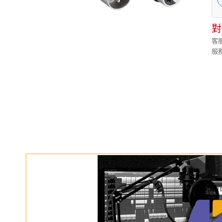
對
客服
服務