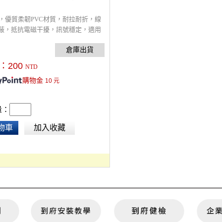
m，優質柔韌PVC材質，耐拉耐折，線
蔽，抵抗電磁干擾，訊號穩定，適用
訊接口設備。
：
200
NTD
購物金
10
元
量：
物車
加入收藏