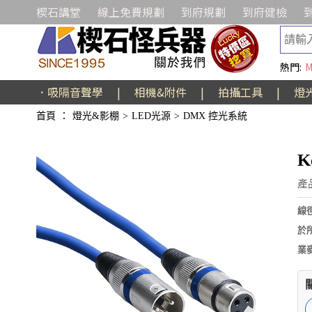
楔石講堂
線上免費規劃
到府規劃
到府健檢
熱門:
M
．吸隔音聲學
|
相機&附件
|
拍攝工具
|
燈
首頁
：
燈光&影棚
>
LED光源
>
DMX 控光系統
K
產
線
於
業