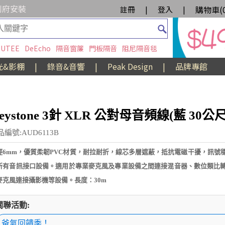
到府安裝
購物車(
註冊
|
登入
|
UTEE
DeEcho
隔音窗簾
門板隔音
阻尼隔音毯
光&影棚
|
錄音&音響
|
Peak Design
|
品牌專館
eystone 3針 XLR 公對母音頻線(藍 30公尺
品編號:AUD6113B
徑6mm，優質柔韌PVC材質，耐拉耐折，線芯多層遮蔽，抵抗電磁干擾，訊號
所有音訊接口設備。適用於專業麥克風及專業設備之間連接混音器、數位類比
麥克風連接攝影機等設備。長度：30m
關聯活動:
爸氣回饋季！