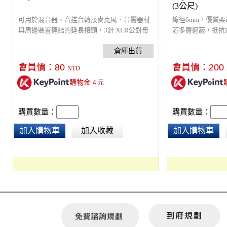
(3公尺)
可用於混音器、音控台轉接麥克風、音響器材
線徑6mm，優質柔
與周邊裝置連結的延長接頭，3針 XLR公對母
芯多層遮蔽，抵抗
轉接，重量 : 34 g ，材質 : 鋅合金，產品尺寸 :
於所有音訊接口設
7.5 x 2 x 1.6 cm
會員價：
80
會員價：
200
NTD
購物金
4
元
購買數量：
購買數量：
加入購物車
加入收藏
加入購物車