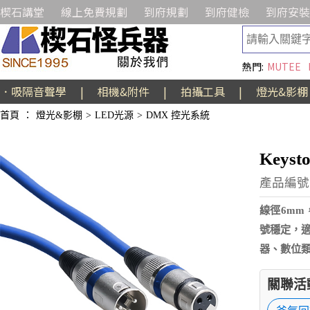
楔石講堂
線上免費規劃
到府規劃
到府健檢
到府安裝
熱門:
MUTEE
．吸隔音聲學
|
相機&附件
|
拍攝工具
|
燈光&影棚
首頁
：
燈光&影棚
>
LED光源
>
DMX 控光系統
Keys
產品編號:
線徑6mm
號穩定，
器、數位類
關聯活