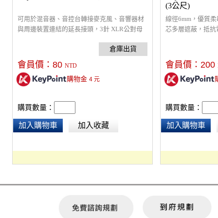
(3公尺)
可用於混音器、音控台轉接麥克風、音響器材
線徑6mm，優質柔
與周邊裝置連結的延長接頭，3針 XLR公對母
芯多層遮蔽，抵抗
轉接，重量 : 34 g ，材質 : 鋅合金，產品尺寸 :
於所有音訊接口設
7.5 x 2 x 1.6 cm
會員價：
80
會員價：
200
NTD
購物金
4
元
購買數量：
購買數量：
加入購物車
加入收藏
加入購物車