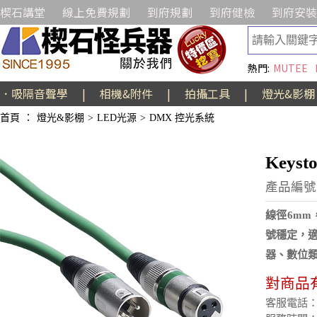
楔石講堂
線上免費規劃
到府規劃
到府健檢
到府安裝
熱門:
MUTEE
．吸隔音聲學
|
相機&附件
|
拍攝工具
|
燈光&影棚
首頁
：
燈光&影棚
>
LED光源
>
DMX 控光系統
Keys
產品編號:
線徑6mm
號穩定，
器、數位類
對商品
客服電話：(02