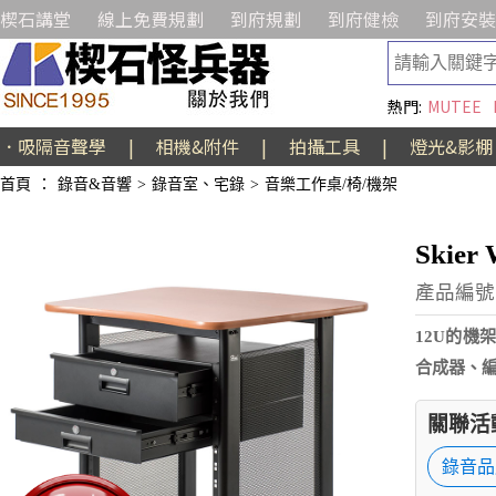
楔石講堂
線上免費規劃
到府規劃
到府健檢
到府安裝
熱門:
MUTEE
．吸隔音聲學
|
相機&附件
|
拍攝工具
|
燈光&影棚
首頁
：
錄音&音響
>
錄音室、宅錄
>
音樂工作桌/椅/機架
Skie
產品編號:A
12U的機
合成器、
關聯活
錄音品