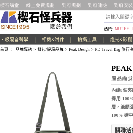
楔石講堂
線上免費規劃
到府規劃
到府健檢
到府安裝
熱門:
MUTEE
．吸隔音聲學
|
相機&附件
|
拍攝工具
|
燈光&影棚
首頁
：
品牌專館
>
背包/提箱品牌
>
Peak Design
>
PD Travel Bag 旅
PEAK
產品編號:A
內建8個
採用 100
層，兼顧強
100% 
關聯活