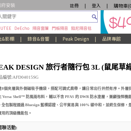
到府安裝
購物車(
註冊
|
登入
|
UTEE
DeEcho
隔音窗簾
門板隔音
阻尼隔音毯
光&影棚
|
錄音&音響
|
Peak Design
|
品牌專館
EAK DESIGN 旅行者隨行包 3L (鼠尾草綠
編號:AFD04015SG
建8個夾層與外側磁吸手機袋，搭配可調式肩帶，讓日常出行井然有序。外層採用
 Versa Shell™ 防風雨布料，輔以不含 PFAS 的 DWR 防水塗層，兼顧強悍
。全包製程通過 Bluesign 藍標認證、公平貿易與 100% 碳中和，並終生保修
實用的頂級機能包。
關聯活動: