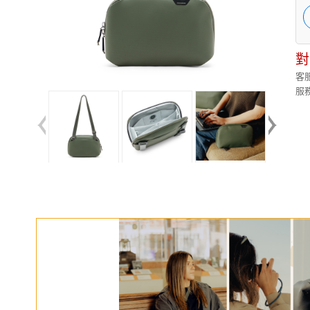
對
客服
服務