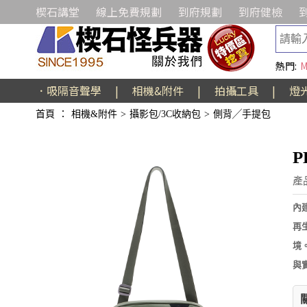
楔石講堂
線上免費規劃
到府規劃
到府健檢
熱門:
M
．吸隔音聲學
|
相機&附件
|
拍攝工具
|
燈
首頁
：
相機&附件
>
攝影包/3C收納包
>
側背╱手提包
P
產品
內
再生
境
與