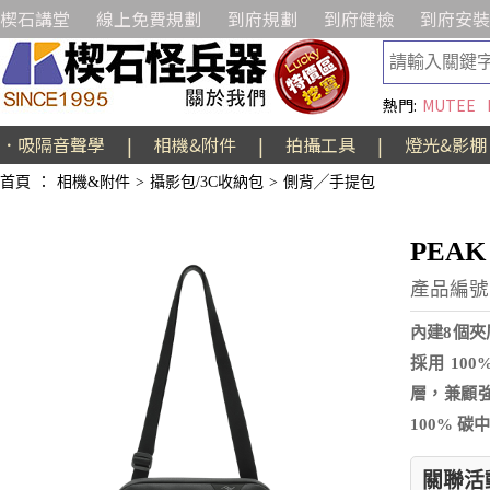
楔石講堂
線上免費規劃
到府規劃
到府健檢
到府安裝
熱門:
MUTEE
．吸隔音聲學
|
相機&附件
|
拍攝工具
|
燈光&影棚
首頁
：
相機&附件
>
攝影包/3C收納包
>
側背╱手提包
PEAK
產品編號:A
內建8個
採用 100
層，兼顧強
100% 
關聯活