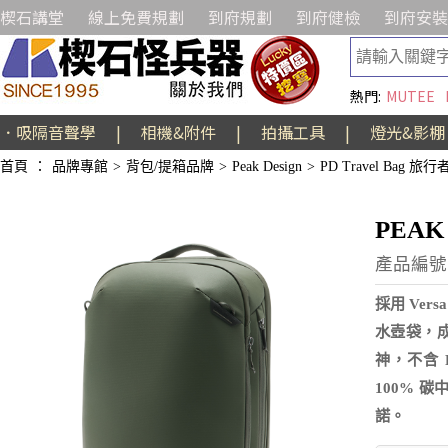
楔石講堂
線上免費規劃
到府規劃
到府健檢
到府安裝
熱門:
MUTEE
．吸隔音聲學
|
相機&附件
|
拍攝工具
|
燈光&影棚
首頁
：
品牌專館
>
背包/提箱品牌
>
Peak Design
>
PD Travel Bag 旅
PEAK
產品編號:A
採用 Ver
水壺袋，
神，不含 
100% 
諾。