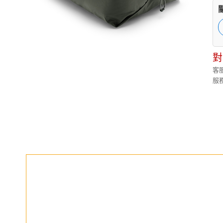
對
客服
服務