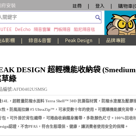
到府安裝
購物車(
註冊
|
登入
|
UTEE
DeEcho
隔音窗簾
門板隔音
阻尼隔音毯
光&影棚
|
錄音&音響
|
Peak Design
|
品牌專館
EAK DESIGN 超輕機能收納袋 (Smedium
尾草綠
編號:AFD0402USMSG
14L，超輕量防撥水面料 Terra Shell™ 50D 抗撕裂材質，防撥水塗層及壓
水性。防風雨拉鍊 #5 UltraZip™，可承受數十年的使用。可選購機能擴充背
行包。可外掛於背包織帶，可捲曲收納隨身攜帶，多款顏色尺寸。100%回收
luesign認證，不含PFAS，符合生態環保、健康，讓消費者使用安全的保障。