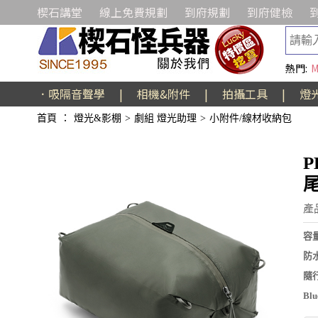
楔石講堂
線上免費規劃
到府規劃
到府健檢
熱門:
M
．吸隔音聲學
|
相機&附件
|
拍攝工具
|
燈
首頁
：
燈光&影棚
>
劇組 燈光助理
>
小附件/線材收納包
P
產品
容量
防
隨
B