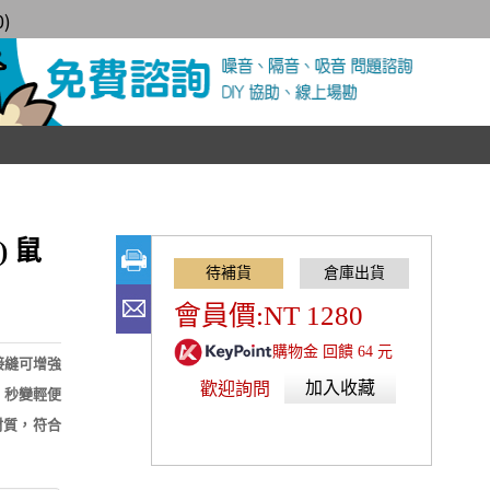
0
)
) 鼠
會員價:NT 1280
購物金 回饋 64 元
膠接縫可增強
加入收藏
歡迎詢問
帶，秒變輕便
材質，符合