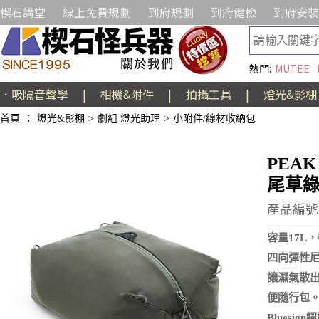
楔石講堂
線上免費規劃
到府規劃
到府健檢
到府安裝
熱門:
MUTEE
．吸隔音聲學
|
相機&附件
|
拍攝工具
|
燈光&影棚
首頁
：
燈光&影棚
>
劇組 燈光助理
>
小附件/線材收納包
PEAK
尾草
產品編號:
容量17L
四向彈性
讓濕氣散
便隨行包
Blues