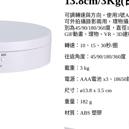
13.8cm/3Kg(
可調轉速與方向，使用3號AA
可外拍攝錄影兩用，環物攝
別為45/90/180/360度，
GIF動畫、環物、VR、3
轉速：10、15、30秒/圈
往返角度：45/90/180/360度
載重：3 kg
電源：AAA電池 x3、18650鋰
尺寸：ø13.8 x 3.5 cm
重量：182 g
材質：ABS 塑膠