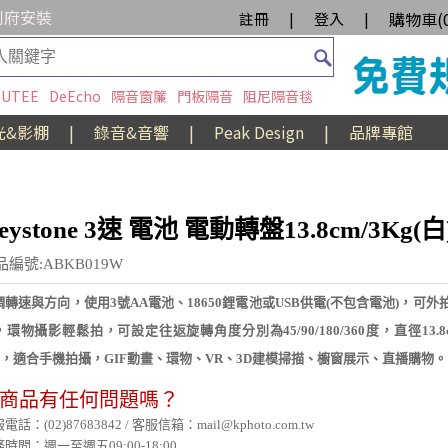
到府安裝
購物車(
註冊
|
登入
|
UTEE
DeEcho
隔音窗簾
門板隔音
阻尼隔音毯
光&影棚
|
錄音&音響
|
Peak Design
|
品牌專館
eystone 3速 電池 電動轉盤13.8cm/3Kg(白
品編號:ABKB019W
調轉速與方向，使用3號AA電池、18650鋰電池或USB供電(不包含電池)，可外
，環物攝影輕鬆拍，可設定往返旋轉角度分別為45/90/180/360度，直徑13.
kg，適合手機拍攝，GIF動畫、環物、VR、3D建模掃描、櫥窗展示、直播購物。
商品有任何問題嗎？
電話：(02)87683842 / 客服信箱：mail@kphoto.com.tw
時間：週一至週五09:00-18:00