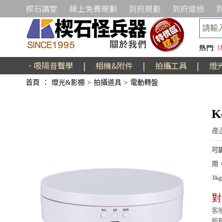
楔石講堂
線上免費規劃
到府規劃
到府健檢
熱門:
M
．吸隔音聲學
|
相機&附件
|
拍攝工具
|
燈
首頁
：
燈光&影棚
>
拍攝道具
>
電動轉盤
K
產
可
用
3
對
客服
服務