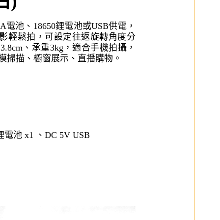
白)
電池、18650鋰電池或USB供電，
影輕鬆拍，可設定往返旋轉角度分
直徑13.8cm、承重3kg，適合手機拍攝，
D建模掃描、櫥窗展示、直播購物。
電池 x1 、DC 5V USB