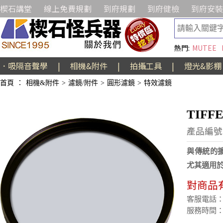
楔石講堂
線上免費規劃
到府規劃
到府健檢
到府安裝
熱門:
MUTEE
．吸隔音聲學
|
相機&附件
|
拍攝工具
|
燈光&影棚
首頁
：
相機&附件
>
濾鏡/附件
>
圓形濾鏡
>
特效濾鏡
TIFF
產品編號:
與傳統的擴
尤其適用於
對商品
客服電話：(02
服務時間：週