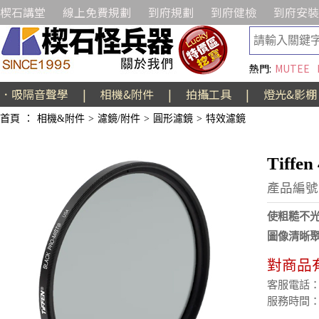
楔石講堂
線上免費規劃
到府規劃
到府健檢
到府安裝
熱門:
MUTEE
．吸隔音聲學
|
相機&附件
|
拍攝工具
|
燈光&影棚
首頁
：
相機&附件
>
濾鏡/附件
>
圓形濾鏡
>
特效濾鏡
Tiffe
產品編號:
使粗糙不
圖像清晰
對商品
客服電話：(02
服務時間：週