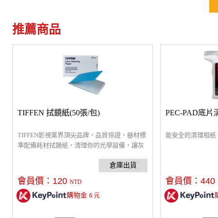
推薦商品
TIFFEN 拭鏡紙(50張/包)
PEC-PAD底片
TIFFEN影視業界頂尖品牌，品質保證，器材標
能安全的清理相紙
準配備耗材拭鏡紙，清理你的光學設備，讓灰
塵及指紋遠離鏡頭鏡片。成像更清晰，一盒50
包，共2500張，每包尺寸 7 x11.5 cm。
會員價：
120
會員價：
440
NTD
購物金
6
元