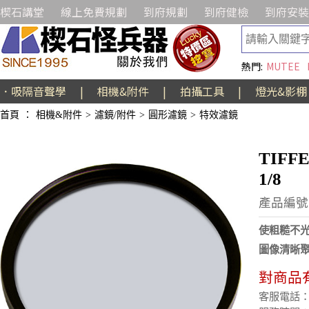
楔石講堂
線上免費規劃
到府規劃
到府健檢
到府安裝
熱門:
MUTEE
．吸隔音聲學
|
相機&附件
|
拍攝工具
|
燈光&影棚
首頁
：
相機&附件
>
濾鏡/附件
>
圓形濾鏡
>
特效濾鏡
TIFFE
1/8
產品編號:
使粗糙不
圖像清晰
對商品
客服電話：(02