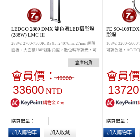
LEDGO 2880 DMX 雙色溫LED攝影燈
FE SO-108
(288W) LMC III
影燈
288W, 2700-7500K, Ra 95, 24076lm, 27mm 超薄
108W, 3200~560
面板、大面積180°照射角度，數位精準調光，可
可調色溫，AC/D
調色溫，支援DMX控制，附調整支架。
光方式，360度U
積無影罩節省更多
會員價：
會員價
48000
33600
13720
NTD
購物金
0
元
購買數量：
購買數量：
加入購物車
加入收藏
加入購物車