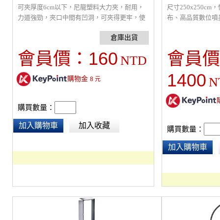
可夾厚度6cm以下，尼龍塑料大力夾，耐用，
尺寸250x250c
力道強勁，夾口中間有凹洞，可夾得更牢，使
布、高品質數位噴
用中請確認已夾牢再鬆手以避免物品鬆落，特
更耐用，可清洗熨
別注意使用時不要夾到手！(不挑色、隨機出
適合表達溫暖溫馨
貨)
160
會員價：
會員價
NTD
1400
購物金
N
8
元
購買數量：
加入購物車
加入收藏
購買數量：
加入購物車