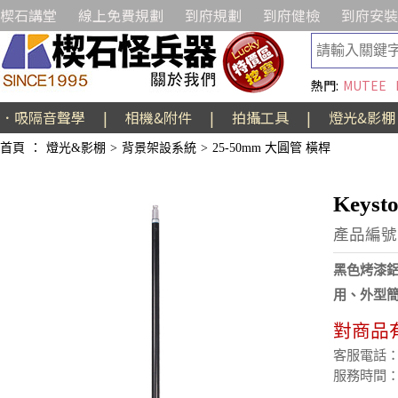
楔石講堂
線上免費規劃
到府規劃
到府健檢
到府安裝
熱門:
MUTEE
．吸隔音聲學
|
相機&附件
|
拍攝工具
|
燈光&影棚
首頁
：
燈光&影棚
>
背景架設系統
>
25-50mm 大圓管 橫桿
Keys
產品編號:A
黑色烤漆鋁
用、外型
對商品
客服電話：(02
服務時間：週