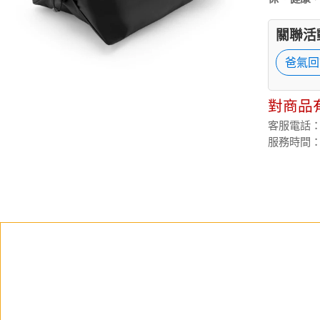
關聯活
爸氣回
對商品
客服電話：(02
服務時間：週