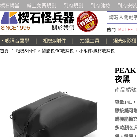
楔石講堂
線上免費規劃
到府規劃
到府健檢
到府安裝
熱門:
MUTEE
．吸隔音聲學
|
相機&附件
|
拍攝工具
|
燈光&影棚
首頁
：
相機&附件
>
攝影包/3C收納包
>
小附件/線材收納包
PEAK
夜黑
產品編號:
容量14L，
膠接縫可增
購機能擴
多款顏色尺
保、健康