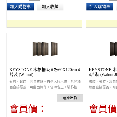
加入購物車
加入收藏
加入購物車
KEYSTONE 木格柵吸音板60X120cm 4
KEYSTONE 
片裝 (Walnut)
4片裝 (Walnut J
省錢、省時、高貴質感。自然木紋木條，毛胚牆
省錢、省時、高貴
面直接覆蓋，可曲面施作。省時省工，裝飾性
牆面直接覆蓋，可
高。具有吸音及擴散功能，有效改善回音提高聆
性高。具有吸音及
聽舒適，通過無有害物質檢驗。4片覆蓋面積
高聆聽舒適，通過
0.8712坪 (2.88平米)，厚度21mm，裝箱尺寸：
面積0.8712坪 (
會員價：
會員價
63x125x10 cm/ 4片/ 25kg。(建議貼覆面積為(室
寸：63x125x10 c
內六面總面積的1/3以上)。
為(室內六面總面積的