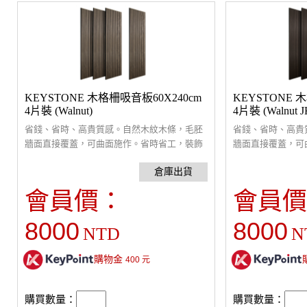
KEYSTONE 木格柵吸音板60X240cm
KEYSTONE 
4片裝 (Walnut)
4片裝 (Walnut J
省錢、省時、高貴質感。自然木紋木條，毛胚
省錢、省時、高貴
牆面直接覆蓋，可曲面施作。省時省工，裝飾
牆面直接覆蓋，可
性高。具有吸音及擴散功能，有效改善回音提
性高。具有吸音及
高聆聽舒適，通過無有害物質檢驗。4片覆蓋
高聆聽舒適，通過
面積1.7424坪 (5.76平米)，厚度21mm，裝箱尺
面積1.7424坪 (
會員價：
會員價
寸：63x245x10 cm/ 4片/ 50kg。(建議貼覆面積
寸：63x245x10 c
為(室內六面總面積的1/3以上)。※特殊尺寸商
為(室內六面總面積
8000
8000
NTD
N
品，運送運費規則，請參照商品頁中的詳細運
品，運送運費規則
送須知。
送須知。
購物金
400
元
購買數量：
購買數量：