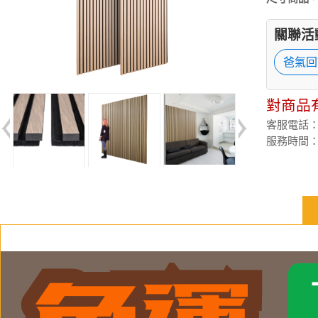
關聯活
爸氣回
對商品
客服電話：(02
服務時間：週