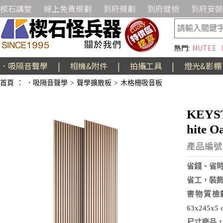
楔石講堂
線上免費規劃
到府規劃
到府健檢
到府安裝
熱門:
MUTEE
．吸隔音聲學
|
相機&附件
|
拍攝工具
|
燈光&影棚
首頁
：
．吸隔音聲學
>
聲學擴散板
>
木格柵吸音板
KEYS
hite 
產品編號:
省錢、省
省工，裝
害物質檢驗
63x245
尺寸商品