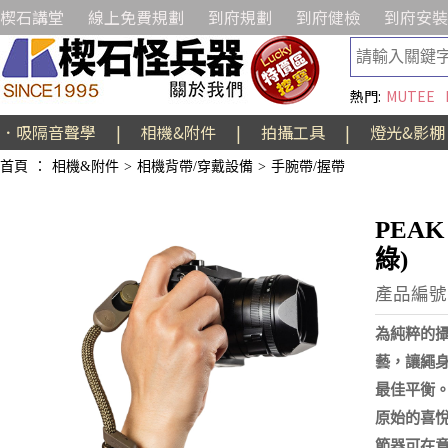
楔石講堂
線上免費規劃
到府規劃
到府健檢
到府安裝
熱門:
MUTEE
．吸隔音聲學
|
相機&附件
|
拍攝工具
|
燈光&影棚
首頁
：
相機&附件
>
相機背帶/穿戴設備
>
手腕帶/握帶
PEAK
綠)
產品編號:
為純粹的
藝，讓繩
最佳平衡
原始的喜
節器可在