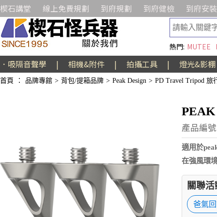
楔石講堂
線上免費規劃
到府規劃
到府健檢
到府安裝
熱門:
MUTEE
．吸隔音聲學
|
相機&附件
|
拍攝工具
|
燈光&影棚
首頁
：
品牌專館
>
背包/提箱品牌
>
Peak Design
>
PD Travel Tripod
PEAK
產品編號:A
適用於pea
在強風環境
關聯活
爸氣回