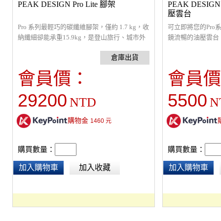
PEAK DESIGN Pro Lite 腳架
PEAK DESI
壓雲台
Pro 系列最輕巧的碳纖維腳架，僅約 1.7 kg，收
可立即將您的Pr
納纖細卻能承重15.9kg，是登山旅行、城市外
鏡流暢的油壓雲台
拍與日常隨身創作的主力腳架。最高高
精準的控制，控制
度:162.5 cm，載重:15.9 kg，自重:1.7 kg，材
簧式平衡裝置和流
質:碳纖維腳管、鋁合金關節，腳架節數:4，突
積小巧，放入相機
會員價：
會員價
破性的架構，獨特設計快速架設，專業高水平
攝使用，無需工具
的穩定性。搭配專屬配件，更加提升拍攝品質
的快拆座上，CN
29200
5500
NTD
N
的需求。
固耐用，適用於Peak Des
Lite三腳架。
購物金
1460
元
購買數量：
購買數量：
加入購物車
加入收藏
加入購物車