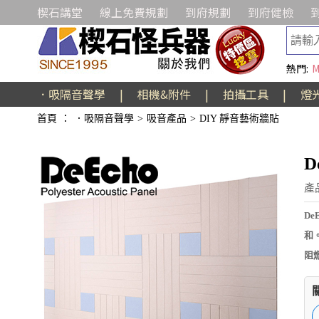
楔石講堂
線上免費規劃
到府規劃
到府健檢
熱門:
M
．吸隔音聲學
|
相機&附件
|
拍攝工具
|
燈
首頁
：
．吸隔音聲學
>
吸音產品
>
DIY 靜音藝術牆貼
D
產品
D
和
阻燃