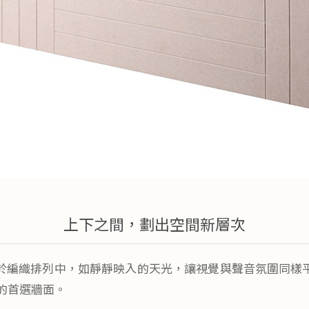
上下之間，劃出空間新層次
綴於編織排列中，如靜靜映入的天光，讓視覺與聲音氛圍同樣平和。W
的首選牆面。