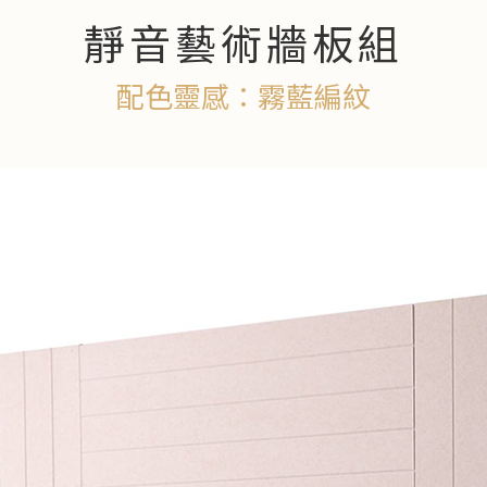
靜音藝術牆板組
配色靈感：霧藍編紋