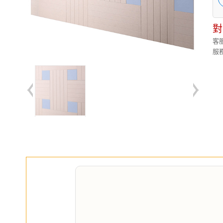
對
客服
服務