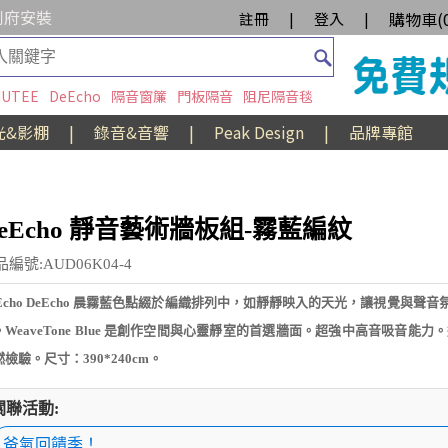
到府安裝
購物車(
註冊
|
登入
|
UTEE
DeEcho
隔音窗簾
門板隔音
阻尼隔音毯
光&影棚
|
錄音&音響
|
Peak Design
|
品牌專館
eEcho 靜音藝術牆板組-霧藍編紋
編號:AUD06K04-4
eEcho DeEcho 晨霧藍色點綴於編織排列中，如靜靜映入的天光，讓視覺與聲
。WeaveTone Blue 是創作空間與心靈靜室的首選牆面。超強中高音吸音能力
檢驗。尺寸：390*240cm。
關聯活動:
爸氣回饋季！