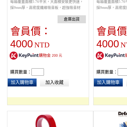
每箱覆蓋面積5.76平米，大面積安裝更快速，
每箱覆蓋面積5.7
採9mm厚，高密度纖維吸音板，超強吸音材
採9mm厚，高密
質，NRC 7.7 ，改善室內回音問題，裝飾性
質，NRC 7.7 
高，原絲防焰，通過環保及防焰檢驗。(內有面
高，原絲防焰，通
積耗材及工資計算器)
積耗材及工資計算
會員價：
會員價
4000
4000
NTD
N
購物金
200
元
購買數量：
購買數量：
加入購物車
加入收藏
加入購物車