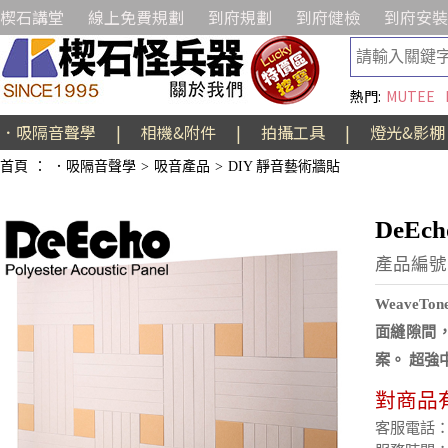
楔石講堂
線上免費規劃
到府規劃
到府健檢
到府安裝
熱門:
MUTEE
．吸隔音聲學
|
相機&附件
|
拍攝工具
|
燈光&影棚
首頁
：
．吸隔音聲學
>
吸音產品
>
DIY 靜音藝術牆貼
DeE
產品編號:A
Weave
面縫隙間
案。 超強
對商品
客服電話：(02