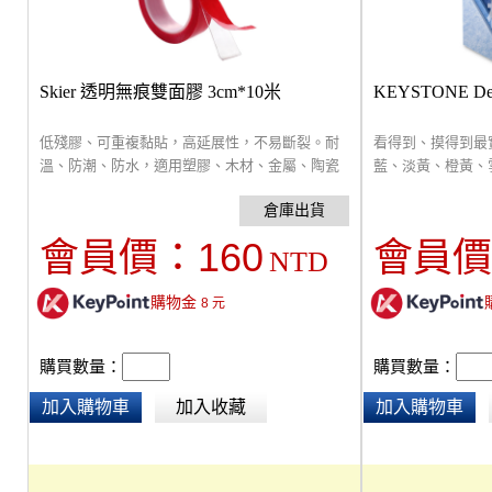
Skier 透明無痕雙面膠 3cm*10米
KEYSTONE D
低殘膠、可重複黏貼，高延展性，不易斷裂。耐
看得到、摸得到最
溫、防潮、防水，適用塑膠、木材、金屬、陶瓷
藍、淡黃、橙黃、
等黏貼。剪裁使用更方便，可應用在攝影棚、辦
非洲灰、淺駝。頂
公室、居家、手作用，黏牢物品免煩惱。
度9mm，超強中高
1.1。原撕防焰，
160
會員價：
會員價
NTD
樣品僅供花色、材
貨，尺寸約10x5c
購物金
8
元
購買數量：
購買數量：
加入購物車
加入收藏
加入購物車