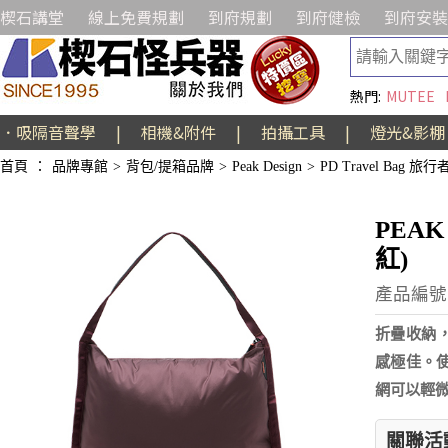
楔石講堂
線上免費規劃
到府規劃
到府健檢
到府安裝
熱門:
MUTEE
．吸隔音聲學
|
相機&附件
|
拍攝工具
|
燈光&影棚
首頁
：
品牌專館
>
背包/提箱品牌
>
Peak Design
>
PD Travel Bag 旅
PEA
紅)
產品編號:
折疊收納，
感極佳。使
網可以輕
關聯活