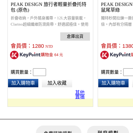
PEAK DESIGN 旅行者輕量折疊托特
PEAK DESI
包 (原色)
鼠尾草綠
折疊收納，戶外隨身攜帶，12L大容量裝載，
獨特秒開拉鍊一撕
Clarino超細纖維防滑肩帶，舒適感極佳。使用
倍。內部有分隔層
100%再生防撕裂70D尼龍，尼龍線網構成，撕
服，並依使用狀況
開小口後，尼龍線網可以輕微分開，而外部塗
在放好衣物後排出
層會隨時間推移慢慢地在表面重新密封。
壓縮更小。有二個
會員價：
1280
會員價：
138
NTD
何行李箱或背包，
購物金
64
元
45L完美相容。
購買數量：
購買數量：
加入購物車
加入收藏
加入購物車
其他
賣場