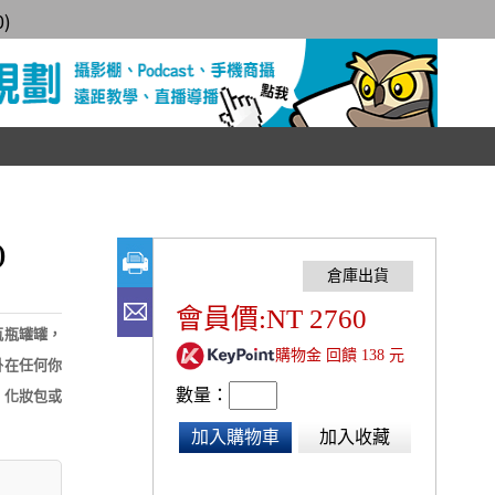
0
)
)
會員價:NT 2760
瓶瓶罐罐，
購物金 回饋 138 元
掛在任何你
數量：
、化妝包或
加入購物車
加入收藏