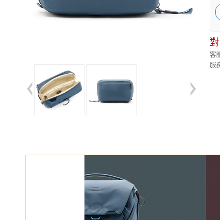
對
客服
服務