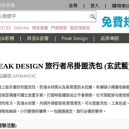
到府安裝
購物車(
註冊
|
登入
|
UTEE
DeEcho
隔音窗簾
門板隔音
阻尼隔音毯
光&影棚
|
錄音&音響
|
Peak Design
|
品牌專館
EAK DESIGN 旅行者吊掛盥洗包 (玄武藍
編號:AFD0405OC
面上設計最好的盥洗包，防潑水材質以及高密度防水拉鍊，有網袋小隔層收納
間長型隔層可獨立放置牙刷，打開時能穩固站立不會傾倒，也可搭配掛勾使用
要的地方，防潑水材質，內袋外袋都容易清理清洗。可以是盥洗包、工具包或
雜物收納袋，小巧輕便好攜帶，一包通通搞定，旅行必備好夥伴。
關聯活動: