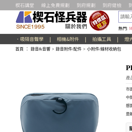
楔石講堂
線上免費規劃
到府規劃
到府健檢
熱門:
M
．吸隔音聲學
|
相機&附件
|
拍攝工具
|
燈
首頁
：
錄音&音響
>
錄音附件/配件
>
小附件/線材收納包
P
產品
市
中
想
是