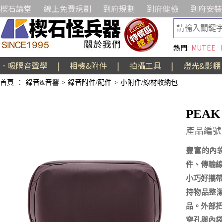
楔石講堂
線上免費規劃
到府規劃
到府健檢
到府安裝
熱門:
MUTEE
．吸隔音聲學
|
相機&附件
|
拍攝工具
|
燈光&影棚
首頁
：
錄音&音響
>
錄音附件/配件
>
小附件/線材收納包
PEAK
產品編號:
豐富的內
件、傳輸
小巧好攜
持物品整
品。外部
穿孔與內袋