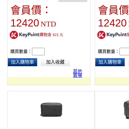
途設計、著重細節、全方位實用的背包，與旅
途設計、著重細節
會員價：
會員價
行者系列收納產品完美相容。每趟旅行可搭配
行者系列收納產品
各種不同收納模組，可以是相機包、行李包，
各種不同收納模組
12420
12420
NTD
陪你走遍世界各地。大量的內部和外部口袋，
陪你走遍世界各地
以及用拉鏈、網布分開的主空間。隱藏式背帶
以及用拉鏈、網布
和腰帶，使用獨特的磁性卡扣，可在檢查行李
和腰帶，使用獨特
購物金
621
元
時保持原位。360度手柄。巧妙地隱藏了外部
時保持原位。36
的背帶。背包採用時尚、防風雨的100％再生
攜帶帶。背包採用
購買數量：
購買數量：
400D尼龍帆布。
400D尼龍帆布。
加入購物車
加入收藏
加入購物車
其他
賣場