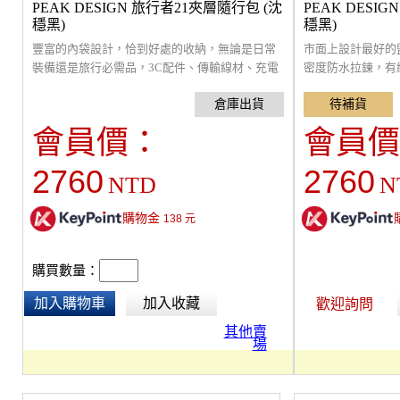
PEAK DESIGN 旅行者21夾層隨行包 (沈
PEAK DESI
穩黑)
穩黑)
豐富的內袋設計，恰到好處的收納，無論是日常
市面上設計最好的
裝備還是旅行必需品，3C配件、傳輸線材、充電
密度防水拉鍊，有
器、電池、讀卡機、行動電源等，都能解決您的
中間長型隔層可獨
收納需求。小巧好攜帶，摺疊式內袋提供了最佳
站立不會傾倒，也
的空間效率，讓您可縮小收納體積，同時保持物
想要的地方，防潑
會員價：
會員價
品整潔有序，易於取用。鬆緊環帶可以方便拿取
理清洗。可以是盥
文具、記憶卡和電池等物品。外部把手翻蓋式開
是雜物收納袋，小
2760
2760
NTD
N
口設計，可直接單手握持和使用。外部拉鍊袋有
定，旅行必備好夥
預留線材穿孔與內袋連結，便於設備充電。200D
防潑水尼龍帆布外殼防風雨，美觀。
購物金
138
元
購買數量：
加入購物車
加入收藏
歡迎詢問
其他賣
場