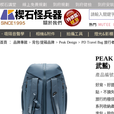
楔石講堂
線上免費規劃
到府規劃
到府健檢
到府安裝
熱門:
MUTEE
．吸隔音聲學
|
相機&附件
|
拍攝工具
|
燈光&影棚
首頁
：
品牌專館
>
背包/提箱品牌
>
Peak Design
>
PD Travel Bag 旅
PEAK
武藍)
產品編號:
好背、好
貼，不損
旅行的極
系列收納
李包，陪