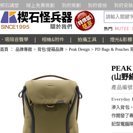
楔石講堂
線上免費規劃
到府規劃
到府健檢
到府安裝
熱門:
MUTEE
．吸隔音聲學
|
相機&附件
|
拍攝工具
|
燈光&影棚
首頁
：
品牌專館
>
背包/提箱品牌
>
Peak Design
>
PD Bags & Pouches
PEAK
(山野綠
產品編號:
Everyd
滲入背包，
作開發了專
記型電腦隔