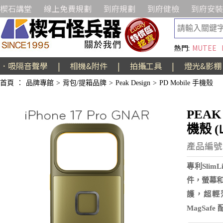
楔石講堂
線上免費規劃
到府規劃
到府健檢
到府安裝
熱門:
MUTEE
．吸隔音聲學
|
相機&附件
|
拍攝工具
|
燈光&影棚
首頁
：
品牌專館
>
背包/提箱品牌
>
Peak Design
>
PD Mobile 手機殼
PEAK
機殼 
產品編號:A
專利Sli
件，螢幕和
護，超輕
MagSa