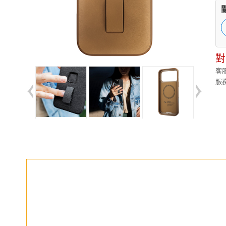
對
客服
服務