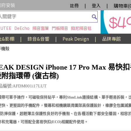
到府安裝
購物車(
註冊
|
登入
|
UTEE
DeEcho
隔音窗簾
門板隔音
阻尼隔音毯
光&影棚
|
錄音&音響
|
Peak Design
|
品牌專館
 手機殼
EAK DESIGN iPhone 17 Pro Max 易
附指環帶 (復古棕)
編號:AFDM001i17LUT
環帶可單手操作，可磁吸保持貼平，專利SlimLink連接結構、單手輕易拆裝，
更快、更堅固的手機配件，螢幕和相機鏡頭周圍架高保護設計，橡膠全包圍減
m 防摔保護，超輕薄且保護性良好的手機殼、在各種活動下都安全穩固，相容於 Ma
件和充電器，可搭配全套易快扣(ECO)相關配件使用。