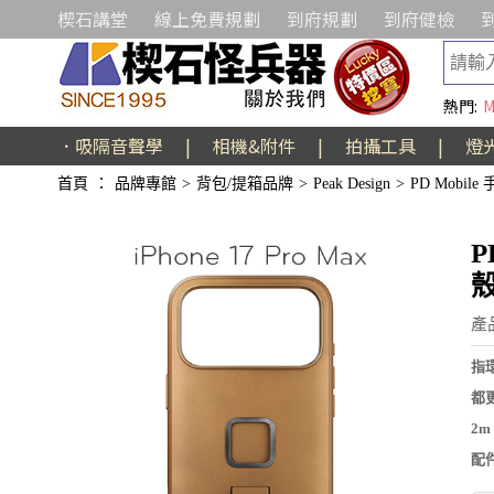
楔石講堂
線上免費規劃
到府規劃
到府健檢
熱門:
M
．吸隔音聲學
|
相機&附件
|
拍攝工具
|
燈
首頁
：
品牌專館
>
背包/提箱品牌
>
Peak Design
>
PD Mobile
P
殼
產品
指
都
2
配