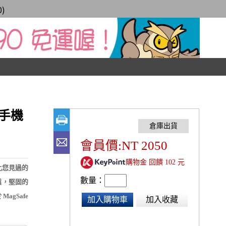
0
)
快扣手機
會員價:NT 2050
購物金 回饋 102 元
比您見過的
數量：
震，堅固的
gSafe
加入購物車
加入收藏