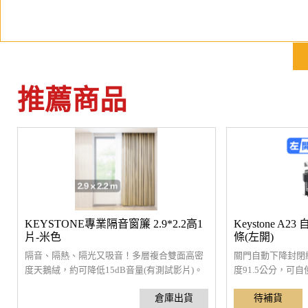
推薦商品
KEYSTONE專業隔音窗簾 2.9*2.2高1
Keystone 
片-米色
條(左開)
隔音、隔熱、隔光又吸音！多層複合雙面高密
關門自動下降封閉
度天鵝絨，約可降低15dB音量(有測試影片)。
度91.5公分，可
拉平寬度2.9公尺，適用窗簾軌道長1.45-2.5公
用雙層中空設計，
尺。有專業隔音及零甲醛檢測報告。附窗簾掛
音穿透，並可防風