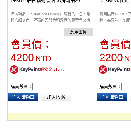
DeEcho 靜音藝術牆貼-湛海凝晶80
MaxBlock 阻尼
湛海凝晶 (Crystallized Ocean) 由清新的白色、柔
實測隔音41 dB
和的銀灰色、明亮的天藍色和深邃的寶藍色交織
毯，無臭味，厚度3m
而成，整體呈現出一種清爽、通透而富有層次感
膠、鐵粉、石英粉
的視覺效果。傳達一種清澈、純粹而又富有深度
無甲醛，一捲25
的海洋意境，如同將海洋的精華凝結成藝術品般
可用於牆體、地面
會員價：
會員價
的美感。適合用於居家空間、辦公室、商業空
影片及分頻隔音測
間。尺寸：寬165 cm， 高161.5 cm，可依需要自
4200
2200
NTD
N
行改變排列組合。
購物金
210
元
購買數量：
購買數量：
加入購物車
加入收藏
加入購物車