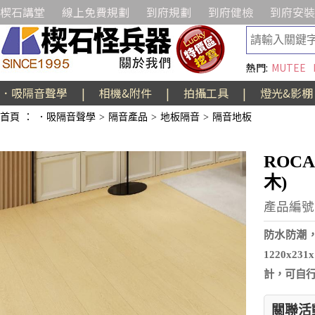
楔石講堂
線上免費規劃
到府規劃
到府健檢
到府安裝
熱門:
MUTEE
．吸隔音聲學
|
相機&附件
|
拍攝工具
|
燈光&影棚
首頁
：
．吸隔音聲學
>
隔音產品
>
地板隔音
>
隔音地板
ROC
木)
產品編號:A
防水防潮
1220x2
計，可自行組
關聯活