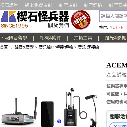
楔石講堂
線上免費規劃
到府規劃
到府健檢
到府安裝
熱門:
MUTEE
．吸隔音聲學
|
相機&附件
|
拍攝工具
|
燈光&影棚
首頁
：
錄音&音響
>
音訊線材/轉接/傳輸
>
音訊 連接線
ACEM
產品編號:
弦樂器專
可監聽。
使用時也
關聯活