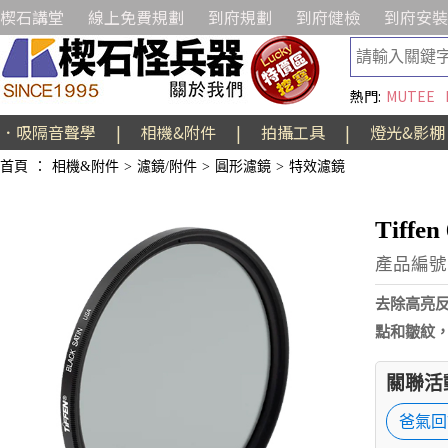
楔石講堂
線上免費規劃
到府規劃
到府健檢
到府安裝
熱門:
MUTEE
．吸隔音聲學
|
相機&附件
|
拍攝工具
|
燈光&影棚
首頁
：
相機&附件
>
濾鏡/附件
>
圓形濾鏡
>
特效濾鏡
Tiffe
產品編號:A
去除高亮
點和皺紋
關聯活
爸氣回