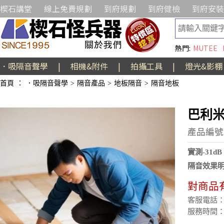
楔石講堂
線上免費規劃
到府規劃
到府健檢
到府安裝
熱門:
MUTEE
．吸隔音聲學
|
相機&附件
|
拍攝工具
|
燈光&影棚
首頁
：
．吸隔音聲學
>
隔音產品
>
地板隔音
>
隔音地板
巴利米
產品編號:
實測-31
隔音效果
對商品
客服電話：(02
服務時間：週