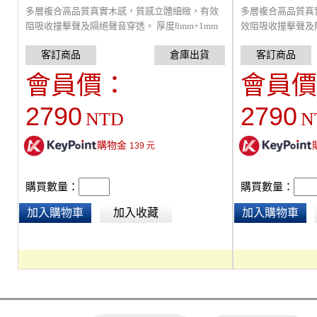
多層複合高品質真實木感，質感立體細緻，有效
多層複合高品質真
阻吸收撞擊聲及隔絕聲音穿透。 厚度8mm+1mm
效阻吸收撞擊聲及
靜音墊，單獨測試可降低31dB音量。搭配
8mm+1mm靜音墊
MaxBlock 阻尼隔音毯(3mm)可達44dB,採用卡扣
量。搭配MaxBloc
設計，可自行組裝。一盒0.726坪。雙北以外地區
44dB,採用卡扣設
會員價：
會員價
每箱加收，運費300元/箱
坪。雙北以外地區每
2790
2790
NTD
N
購物金
139
元
購買數量：
購買數量：
加入購物車
加入收藏
加入購物車