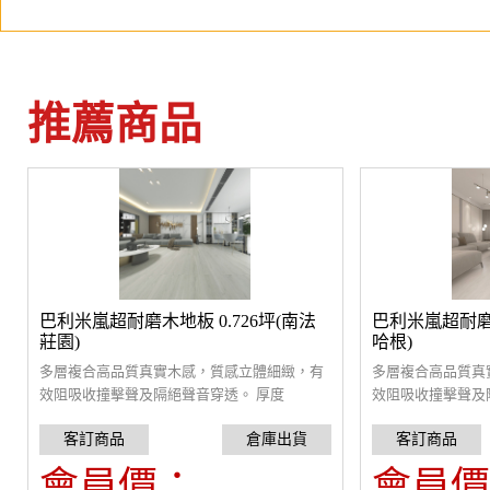
推薦商品
巴利米嵐超耐磨木地板 0.726坪(南法
巴利米嵐超耐磨木
莊園)
哈根)
多層複合高品質真實木感，質感立體細緻，有
多層複合高品質真
效阻吸收撞擊聲及隔絕聲音穿透。 厚度
效阻吸收撞擊聲及
8mm+1mm靜音墊，單獨測試可降低31dB音
8mm+1mm靜音墊
量。搭配MaxBlock 阻尼隔音毯(3mm)可達
量。搭配MaxBloc
44dB,採用卡扣設計，可自行組裝。一盒0.726
44dB,採用卡扣設
會員價：
會員價
坪。雙北以外地區每箱加收，運費300元/箱
坪。雙北以外地區每