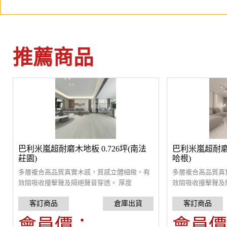
推薦商品
巴利米嵐超耐磨木地板 0.726坪(南法
巴利米嵐超耐磨木
莊園)
哈根)
多層複合高品質真實木感，質感立體細緻，有
多層複合高品質真
效阻吸收撞擊聲及隔絕聲音穿透。 厚度
效阻吸收撞擊聲及
8mm+1mm靜音墊，單獨測試可降低31dB音
8mm+1mm靜音墊
量。搭配MaxBlock 阻尼隔音毯(3mm)可達
量。搭配MaxBloc
44dB,採用卡扣設計，可自行組裝。一盒0.726
44dB,採用卡扣設
會員價：
會員價
坪。雙北以外地區每箱加收，運費300元/箱
坪。雙北以外地區每