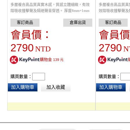
多層複合高品質真實木感，質感立體細緻，有效
多層複合高品質真
阻吸收撞擊聲及隔絕聲音穿透。 厚度8mm+1mm
效阻吸收撞擊聲及
靜音墊，單獨測試可降低31dB音量。搭配
8mm+1mm靜音墊
MaxBlock 阻尼隔音毯(3mm)可達44dB,採用卡扣
量。搭配MaxBloc
設計，可自行組裝。一盒0.726坪。雙北以外地區
44dB,採用卡扣設
會員價：
會員價
每箱加收，運費300元/箱
坪。雙北以外地區每
2790
2790
NTD
N
購物金
139
元
購買數量：
購買數量：
加入購物車
加入收藏
加入購物車