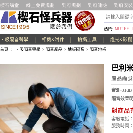
楔石講堂
線上免費規劃
到府規劃
到府健檢
到府安裝
熱門:
MUTEE
．吸隔音聲學
|
相機&附件
|
拍攝工具
|
燈光&影棚
首頁
：
．吸隔音聲學
>
隔音產品
>
地板隔音
>
隔音地板
巴利米
產品編號:
實測-31
隔音效果
對商品
客服電話：(02
服務時間：週