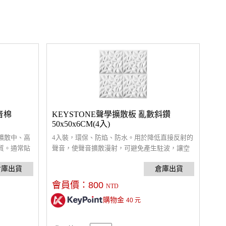
吸音棉
KEYSTONE聲學擴散板 亂數斜鑽
50x50x6CM(4入)
擴散中、高
4入裝，環保、防焰、防水。用於降低直接反射的
質。通常貼
聲音，使聲音擴散漫射，可避免產生駐波，讓空
接安裝簡
間中不同位置能夠聽到較接近的音量。中、高音
配件進行掛
頻調音專用。適當使用擴散板可調整潤化聲音，
搭配吸音板及低音陷阱，來達到最佳聆聽舒適
會員價：
800
NTD
度。通常貼於音源兩側牆面或天花板。多片拼接
購物金
40
元
安裝簡便，可選購雙面膠、噴膠或透過輔助的懸
掛配件進行掛裝。