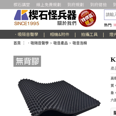
楔石講堂
線上免費規劃
到府規劃
到府健檢
熱門:
M
．吸隔音聲學
|
相機&附件
|
拍攝工具
|
燈
首頁
：
．吸隔音聲學
>
吸音產品
>
吸音泡棉
K
產
高
質
象
六面