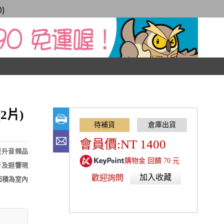
0
)
2片)
會員價:NT 1400
提升音頻品
購物金 回饋 70 元
音及迴響現
加入收藏
歡迎詢問
面積為室內