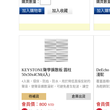
購買數量：
購買數
加入購物車
加入收藏
加入購
KEYSTONE聲學擴散板 圓柱
DeEcho
50x50x4CM(4入)
淺駝
4入裝，環保、防焰、防水。用於降低直接反射的
覆蓋面積1
聲音，使聲音擴散漫射，可避免產生駐波，讓空
為輕鋼架
間中不同位置能夠聽到較接近的音量。中、高音
採9mm厚
頻調音專用。適當使用擴散板可調整潤化聲音，
音材質，
搭配吸音板及低音陷阱，來達到最佳聆聽舒適
裝飾性高
會員價：
800
會員價
NTD
度。通常貼於音源兩側牆面或天花板。多片拼接
採防焰原