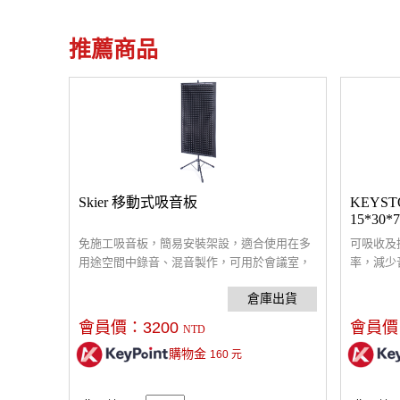
推薦商品
Skier 移動式吸音板
KEYS
15*30*7
免施工吸音板，簡易安裝架設，適合使用在多
可吸收及
用途空間中錄音、混音製作，可用於會議室，
率，減少
大廳，個人工作室或是在戶外搭建一個臨時的
保及防焰
錄音環境。吸音板尺寸120x60x5cm，可折收
簡便，可
方便攜帶收納。高密度吸音海綿，通常擺放於
掛裝。
會員價：
3200
會員價
NTD
音源兩側，可吸收及擴散部分中高音頻，降低
購物金
160
元
牆面反射率，減少音染現象。