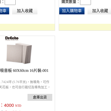
量：
購買數量：
物車
加入收藏
加入購物車
加入收藏
 吸音板 60X60cm 16片裝-001
.7424坪 (5.76平米)，無導角，可作
天花板，也可自行裁切及導角加工，
，5.5 kg高密度纖維吸音板，超強吸
吸收中高音頻，改善室內回音問題，
，通過環保及防焰檢驗。原絲防焰，
：
4000
NTD
料製造，非浸泡藥劑防焰，提供長久