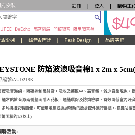
到府安裝
購物車(
註冊
|
登入
|
UTEE
DeEcho
隔音窗簾
門板隔音
阻尼隔音毯
光&影棚
|
錄音&音響
|
Peak Design
|
品牌專館
EYSTONE 防焰波浪吸音棉1 x 2m x 5cm(
品編號:AUD218K
密度吸音海綿，精確控制反射音，吸收及擴散中、高音頻，減少音染現象，
。通常貼於音源兩側牆面或天花板，通過環保及防焰檢驗，有效降低室內噪
。多片拼接安裝簡便，可使用噴膠或透過輔助的懸掛配件進行掛裝。(建議貼覆
總面積的1/3以上)
關聯活動: