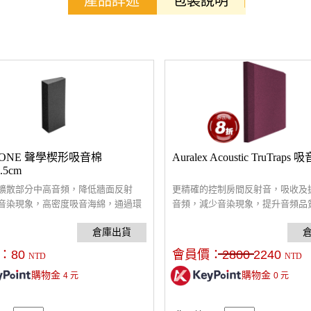
產品詳述
包裝說明
TONE 聲學楔形吸音棉
Auralex Acoustic TruTraps 
.5cm
擴散部分中高音頻，降低牆面反射
更精確的控制房間反射音，吸收及
音染現象，高密度吸音海綿，通過環
音頻，減少音染現象，提升音頻品
檢驗。通常貼於音源兩側牆面，安裝
於音源兩側牆面或天花板，多片拼
使用噴膠或透過輔助的懸掛配件進行
便，可使用噴膠或透過輔助的懸掛
裝。
：
80
會員價：
2800
2240
NTD
NTD
購物金
購物金
4
元
0
元