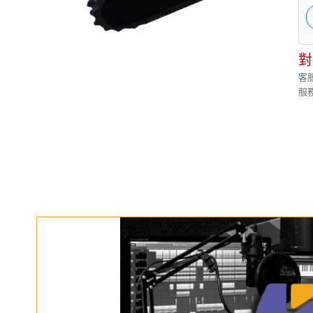
對
客服
服務