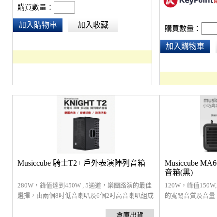
購買數量：
加入購物車
加入收藏
購買數量：
加入購物車
Musiccube 騎士T2+ 戶外表演陣列音箱
Musiccube 
音箱(黑)
280W，鋒值達到450W , 5通道，樂團路演的最佳
120W，峰值150
選擇，由兩個8吋低音喇叭及6個2吋高音喇叭組成
的寬闊音質及音量
的陣列音箱，另有2個獨立高音監聽喇叭，朝向歌
樂器使用，適合1
手，可清晰聽到自己的聲音，5個6.35mm及XLR
器或管樂器，。可