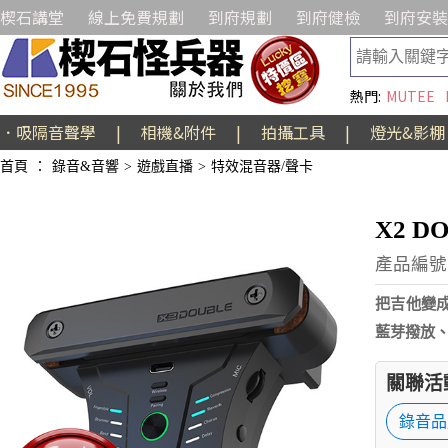
楔石講堂
線上免費規劃
到府規劃
到府健檢
到府安裝
熱門:
MUTEE
．吸隔音聲學
|
相機&附件
|
拍攝工具
|
燈光&影棚
首頁
：
錄音&音響
>
遊戲直播
>
特效混音器/聲卡
X2 D
產品編號:
把吉他變成
藍芽撥放、
關聯活
錄音品