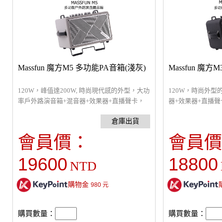
Massfun 魔方M5 多功能PA音箱(淺灰)
Massfun 魔方
120W，峰值達200W, 時尚現代感的外型，大功
120W，時尚外型
率戶外路演音箱+混音器+效果器+直播聲卡，
器+效果器+直播聲
內建可獨立調整EQ的2路通道，音訊輸入可用
路通道，音訊輸入
藍芽連線、U盤及6.35mm 的AUX IN，可開機
6.35mm 的AU
更換的兩個快拆鋰電池組，續航持久，體積小
電池組，續航持久
會員價：
會員價
巧便攜。M5特別設置了Type-C接口的OTG直
置了Type-C接
播功能，可當錄音介面連接電腦或手機，同時
面連接電腦或手機
19600
18800
NTD
專門為直播預置了三種不同效果的音色。體
種不同效果的音色。體
積：350*250*220mm 重量:6.3 kg.
重量:6.3 kg.
購物金
980
元
購買數量：
購買數量：