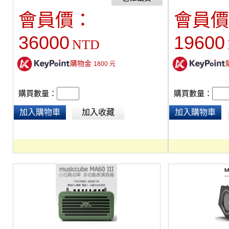
通用輸入口，適合各種樂器及麥克風，獨立的EQ
叭播放音樂。可直
會員價：
會員價
調整及特效設定。可藍芽連接手機，當作藍芽喇
唱表演 、練舞、
叭播放音樂。可直播、內錄。適街頭藝人，彈唱
USB充電。尺寸：32
36000
19600
NTD
表演 、練舞、聚會K歌、會議、演講。尺寸：
電池。可使用4-6小
480*380*270mm， 內置鋰電池。可使用6小時。
重量13.6 Kg
購物金
1800
元
購買數量：
購買數量：
加入購物車
加入收藏
加入購物車