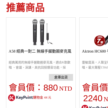
推薦商品
A58 經典一對二 無線手握動圈麥克風
Alctron HC
經典萬用的無線手握動圈麥克風，適合K歌歡
靈敏度高，人聲呈
唱 、會議、演講，具抗回授爆音功能，採
唱。最大聲壓150
TYPE-C充電。3.5/6.35mm直接插入混音器或音
心型指向設計，能
箱即可。無線距離30米，附電池18650、
擾。音頭防震膠圈
6.35mm轉接頭。
鋅合金機身堅硬手
880
會員價：
會員價
NTD
2240
購物金
N
44
元