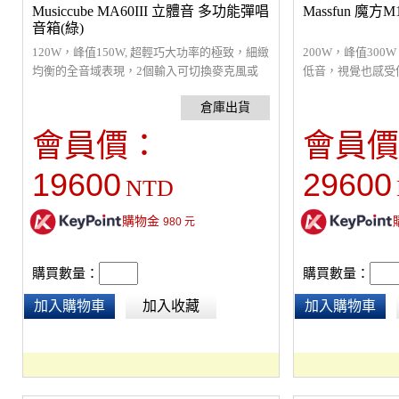
Musiccube MA60III 立體音 多功能彈唱
Massfun 魔方
音箱(綠)
120W，峰值150W, 超輕巧大功率的極致，細緻
200W，峰值30
均衡的全音域表現，2個輸入可切換麥克風或
低音，視覺也感受
樂器使用，適合1-2人的表演，可搭配各種弦樂
多功能PA系統，內
器或管樂器，。可藍芽連接手機，當作藍芽喇
其中3個通道配有
叭播放音樂。可直播、內錄。適街頭藝人，彈
每一路對應著5段
會員價：
會員價
唱表演 、練舞、聚會K歌、會議、演講，採
麥克風模擬出電容
USB充電。尺寸：320*200*157mm， 內置鋰
360*340*270mm 
19600
29600
NTD
電池。可使用4-6小時。重量4.5 Kg
購物金
980
元
購買數量：
購買數量：
加入購物車
加入收藏
加入購物車