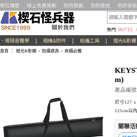
楔石講堂
線上免費規劃
到府規劃
到府健檢
到府安裝
熱門:
MUTEE
．吸隔音聲學
|
相機&附件
|
拍攝工具
|
燈光&影棚
首頁
：
燈光&影棚
>
拍攝道具
>
商攝必備
KEYS
m)
產品編號:
尺寸127
125cm以
關聯活