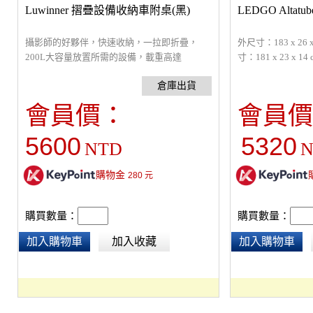
Luwinner 摺疊設備收納車附桌(黑)
LEDGO Altat
攝影師的好夥伴，快速收納，一拉即折疊，
外尺寸：183 x 26 
200L大容量放置所需的設備，載重高達
寸：181 x 23 
100kg，表面材質高彈性抗撕裂。120x60cm 大
帶眾多攝影器材，
桌板，10cm寬防滑耐磨坦克輪。
為活動隔板，網狀
件。
會員價：
會員價
5600
5320
NTD
N
購物金
280
元
購買數量：
購買數量：
加入購物車
加入收藏
加入購物車