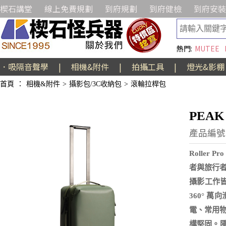
楔石講堂
線上免費規劃
到府規劃
到府健檢
到府安裝
熱門:
MUTEE
．吸隔音聲學
|
相機&附件
|
拍攝工具
|
燈光&影棚
首頁
：
相機&附件
>
攝影包/3C收納包
>
滾輪拉桿包
PEAK
產品編號:
Rolle
者與旅行者
攝影工作皆
360° 
電、常用物
構堅固。隱