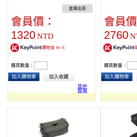
李。適用於任何行李箱或手提袋， 可放1-2雙
充電器、電池、讀
鞋，尺寸可與Peak Design Travel Line系列完美
決您的收納需求。
搭配。 採用70D尼龍布製成，重量48g。 當您
供了最佳的空間效
會員價：
會員價
不使用鞋袋時，輕鬆收折至一個手掌大小，輕
同時保持物品整潔
易放進口袋或後背包不占空間。
可以方便拿取文具
1320
2760
NTD
N
部把手翻蓋式開口
用。外部拉鍊袋有
便於設備充電。20
購物金
66
元
雨，美觀。
購買數量：
購買數量：
加入購物車
加入收藏
加入購物車
其他
賣場