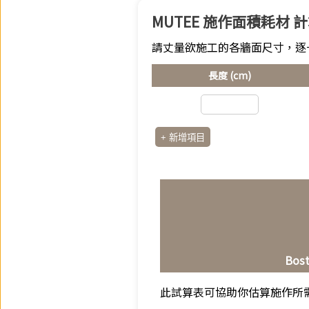
MUTEE 施作面積耗材 
請丈量欲施工的各牆面尺寸，逐
長度 (cm)
+ 新增項目
Bost
此試算表可協助你估算施作所