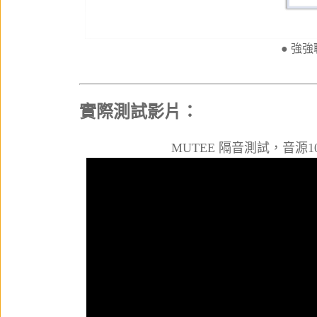
● 強
實際測試影片：
MUTEE 隔音測試，音源10