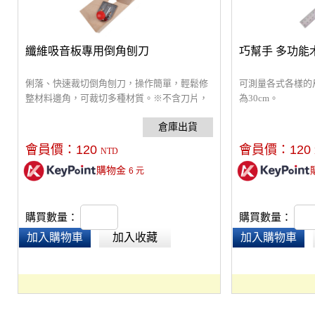
纖維吸音板專用倒角刨刀
巧幫手 多功能木工
俐落、快速裁切倒角刨刀，操作簡單，輕鬆修
可測量各式各樣的
整材料邊角，可裁切多種材質。※不含刀片，
為30cm。
可搭配美工刀片使用
會員價：
120
會員價：
120
NTD
購物金
6
元
購買數量：
購買數量：
加入購物車
加入收藏
加入購物車