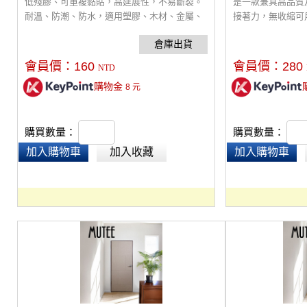
低殘膠、可重複黏貼，高延展性，不易斷裂。
是一款兼具高品質
耐溫、防潮、防水，適用塑膠、木材、金屬、
接著力，無收縮可
陶瓷等黏貼。剪裁使用更方便，可應用在攝影
著力強勁，不須額
棚、辦公室、居家、手作用，黏牢物品免煩
Mutee吸隔音板
惱。
用。符合英國綠色
會員價：
160
會員價：
280
NTD
購物金
8
元
購買數量：
購買數量：
加入購物車
加入收藏
加入購物車