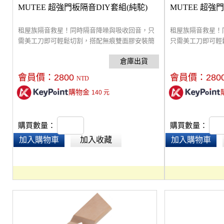
MUTEE 超強門板隔音DIY套組(純駝)
MUTEE 超強
租屋族隔音救星！同時隔音降噪與吸收回音，只
租屋族隔音救星！
需美工刀即可輕鬆切割，搭配無痕雙面膠安裝簡
只需美工刀即可輕
單，拆卸不留痕跡，包含了門縫及門底隔音，讓
裝簡單，拆卸不留
空間更安靜。防焰及無甲醛認證，使用安心。適
音，讓空間更安靜
用大部分房門尺寸，寬90公分、高240公分以內
安心。適用大部分
會員價：
2800
會員價：
280
NTD
的門板。
240公分以內的門
購物金
140
元
購買數量：
購買數量：
加入購物車
加入收藏
加入購物車