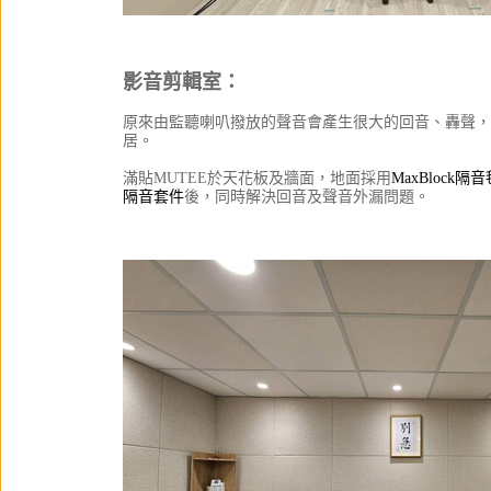
影音剪輯室：
原來由監聽喇叭撥放的聲音會產生很大的回音、轟聲，
居。
滿貼MUTEE於天花板及牆面，地面採用
MaxBlock隔音
隔音套件
後，同時解決回音及聲音外漏問題。