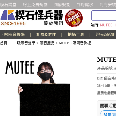
楔石講堂
線上免費規劃
到府規劃
到府健檢
到府安裝
熱門:
MUTEE
．吸隔音聲學
|
相機&附件
|
拍攝工具
|
燈光&影棚
首頁
：
．吸隔音聲學
>
隔音產品
>
MUTEE 吸隔音飾板
MUTE
產品編號:A
DIY 隔
38~41d
屋族也能輕
關聯活動
爸氣回