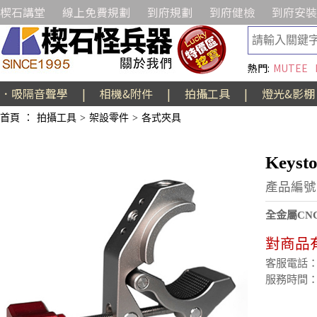
楔石講堂
線上免費規劃
到府規劃
到府健檢
到府安裝
熱門:
MUTEE
．吸隔音聲學
|
相機&附件
|
拍攝工具
|
燈光&影棚
首頁
：
拍攝工具
>
架設零件
>
各式夾具
Keys
產品編號:
全金屬CN
對商品
客服電話：(02
服務時間：週