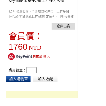
Keystone 金屬多功能4.5"強力吸盤
4.5吋 橡膠吸盤，全金屬CNC座架，上有多個
1/4"及3/8"螺絲孔且有ARRI 定位孔，可銜接各種
影視器材，金屬手動活塞壓閥滑順耐用，超強吸
力，約可承重10公斤。產品重量388公克。
會員價：
1760
NTD
購物金
88
元
購買數量：
加入購物車
加入收藏