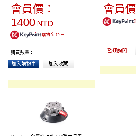
附的六角板手插入迫緊，且左右有Arri 定位
會員價：
會員價
栓，可確保不會鬆脫搖動。
1400
NTD
購物金
70
元
歡迎詢問
購買數量：
加入購物車
加入收藏