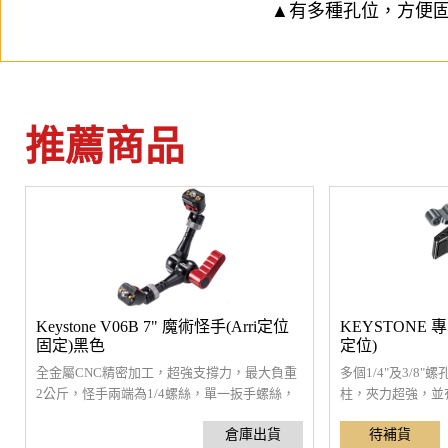
▲有多種孔位，方便
推薦商品
Keystone V06B 7" 魔術怪手(Arri定位
KEYSTONE 
固定)黑色
定位)
全金屬CNC精密加工，超強支撐力，最大負重
多個1/4"及3/8"
2公斤，怪手兩端為1/4螺絲，單一扳手螺絲，
柱，夾力超強，並有
扭緊時先鎖定大關節，再固定兩端雲台。兩端
件還可外接多樣設
的1/4"迫緊螺絲，除了用手擰緊外，也可用內
間。