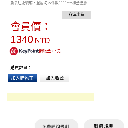
撕裂尼龍製成，塗層防水係數2000mm和全壓膠
接縫，可讓您的背包在傾盆大雨中保持乾爽，全
面保護免受惡劣天氣的影響。防雨罩週邊有一條
可收緊的鬆緊繩，可確保其緊緊貼合您的包，底
會員價：
部的雷射切割孔可讓滲入的水分快速排出。不使
用時，Outdoor Rain Fly 可放入可拉鍊網袋中，可
1340
NTD
掛在包外晾乾。布料經過 Bluesign 認證且不含
PFAS。經過公平貿易認證且100%碳中和，終生
保修。
購物金
67
元
購買數量：
加入購物車
加入收藏