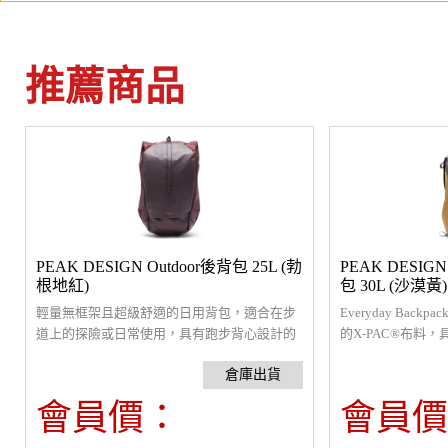
推薦商品
PEAK DESIGN Outdoor後背包 25L (勃
PEAK DESI
根地紅)
包 30L (沙漠黃)
輕量無框架且超級舒適的日用背包，適合在步
Everyday Back
道上的探險或日常使用，具有跑步背心設計的
的X-PAC®布料
肩帶，以及有可調節且低調的背負系統，可
特點。精簡輪廓設
精確調整提供最大舒適度，適合各種體型，提
讓水或污物滲入背
供理想的貼合感。可選購的腰帶能減輕肩膀壓
400D尼龍，增強
會員價：
會員價
力並穩定負重。胸前有快速取用的儲物空間，
作開發了專有的Ult
搭配相機快夾系統連接點，可在胸前固定相
三腳架綁帶設計，