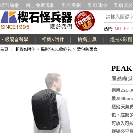
楔石講堂
線上免費規劃
到府規劃
到府健檢
到府安裝
熱門:
MUTEE
．吸隔音聲學
|
相機&附件
|
拍攝工具
|
燈光&影棚
首頁
：
相機&附件
>
攝影包/3C收納包
>
背包防雨套
PEAK
產品編號:
適用25L-
數2000
惡劣天氣
包，底部的
可放入可拉
經過公平貿