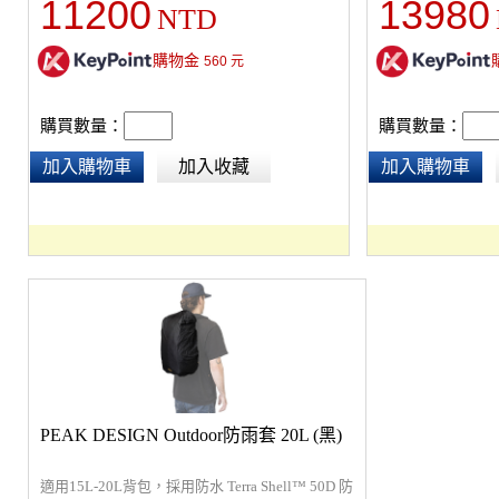
11200
13980
NTD
機。獨家Ultra Cinch™捲頂設計，可即時單手
層高度 ，依然完美搭
操作主空間，並可額外擴展5L容量。也可用於
。
將物品綁在包包的頂部。3個外部彈性收納袋
購物金
560
元
提供可擴充、快速存取的儲存空間，可放長條
或大件物品，背部的全開艙口採用拉鍊設計，
購買數量：
購買數量：
讓收納和取用更快速。可為衣服、食物、露營
裝備、運動器材和相機裝備提供保護和整理，
加入購物車
加入收藏
加入購物車
可加購機能收納袋及快取相機內袋，打造地表
最強的戶外攝影背包。經過公平貿易認證且
100%碳中和，終生保修。
PEAK DESIGN Outdoor防雨套 20L (黑)
適用15L-20L背包，採用防水 Terra Shell™ 50D 防