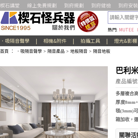
楔石講堂
線上免費規劃
到府規劃
到府健檢
到府安裝
熱門:
MUTEE
．吸隔音聲學
|
相機&附件
|
拍攝工具
|
燈光&影棚
首頁
：
．吸隔音聲學
>
隔音產品
>
地板隔音
>
隔音地板
巴利米
產品編號:A
多層複合
厚度8mm
毯(3mm
箱加收，運
關聯活