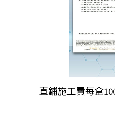
直鋪施工費每盒1