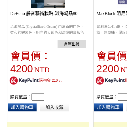
DeEcho 靜音藝術牆貼-湛海凝晶80
MaxBlock 阻尼
湛海凝晶 (Crystallized Ocean) 由清新的白色、
實測隔音41 dB
柔和的銀灰色、明亮的天藍色和深邃的寶藍色
毯，無臭味，厚度3m
交織而成，整體呈現出一種清爽、通透而富有
膠、鐵粉、石英粉
層次感的視覺效果。傳達一種清澈、純粹而又
無甲醛，一捲25
富有深度的海洋意境，如同將海洋的精華凝結
可用於牆體、地面
會員價：
會員價
成藝術品般的美感。適合用於居家空間、辦公
影片及分頻隔音測
室、商業空間。尺寸：寬165 cm， 高161.5
4200
2200
NTD
N
cm，可依需要自行改變排列組合。
購物金
210
元
購買數量：
購買數量：
加入購物車
加入收藏
加入購物車