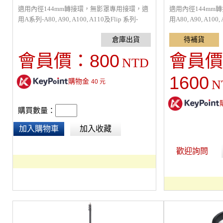
適用內徑144mm轉接環，無影罩專用接環，適
適用內徑144mm
用A系列-A80, A90, A100, A110及Flip 系列-
用A80, A90, A100,
Beauty 24、Flip 36/44秒收八角柔光罩，安裝
Flip 36/44秒收
於Bowens接口燈具。
燈具。
800
會員價：
會員價
NTD
1600
購物金
N
40
元
購買數量：
加入購物車
加入收藏
歡迎詢問