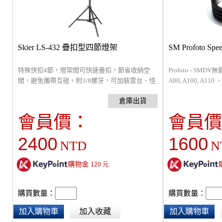
Skier LS-432 疊扣型四節燈架
SM Profoto S
特殊快扣4節，燈架間可快速疊扣，節省收納空
Profoto - SM
間，避免攜帶互碰。附3/8螺牙，可加裝雲台、怪
A90, A100, A11
手或轉接支架，全高 267cm, 管徑 32-22mm, 最低
Speedbox-Flip
79cm , 自重 1.4kg, 折收 75cm, 載重 8 kg。
Beauty 24 柔光
具。
會員價：
會員價
2400
1600
NTD
N
購物金
120
元
購買數量：
購買數量：
加入購物車
加入收藏
加入購物車