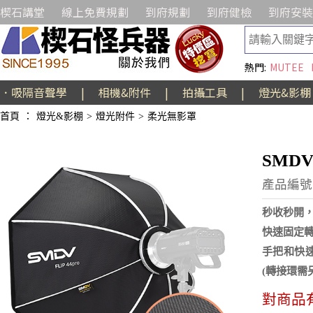
楔石講堂
線上免費規劃
到府規劃
到府健檢
到府安裝
熱門:
MUTEE
．吸隔音聲學
|
相機&附件
|
拍攝工具
|
燈光&影棚
首頁
：
燈光&影棚
>
燈光附件
>
柔光無影罩
SMDV
產品編號:
秒收秒開
快速固定
手把和快
(轉接環需
對商品