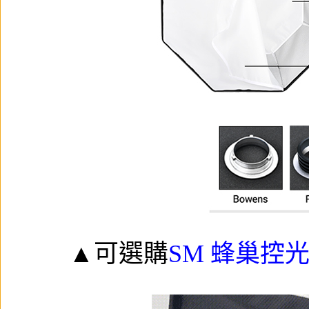
▲可選購
SM 蜂巢控光片 